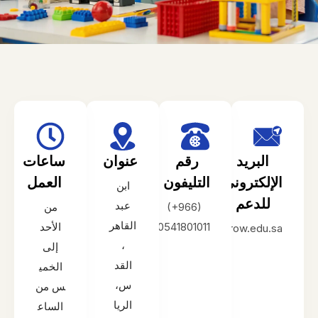
البريد
رقم
عنوان
ساعات
الإلكتروني
التليفون
العمل
ابن
للدعم
عبد
‪(+966)‬
من
القاهر
0541801011
الأحد
info@here2grow.edu.sa
،
إلى
القد
الخمي
س،
س من
الريا
الساع