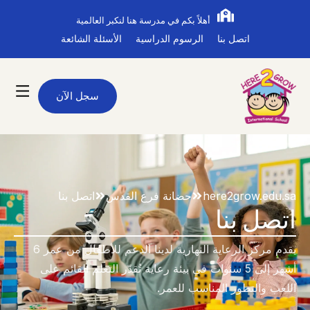
أهلاً بكم في مدرسة هنا لنكبر العالمية
اتصل بنا
الرسوم الدراسية
الأسئلة الشائعة
سجل الآن
here2grow.edu.sa
حضانة فرع القدس
اتصل بنا
اتصل بنا
يقدم مركز الرعاية النهارية لدينا الدعم للأطفال من عمر 6
أشهر إلى 5 سنوات في بيئة رعاية تُقدّر التعلم القائم على
اللعب والتطور المناسب للعمر.