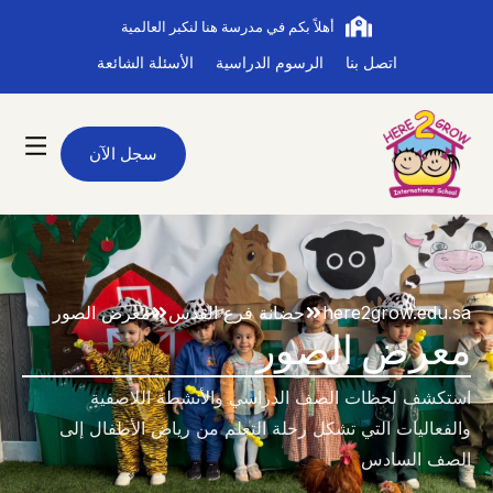
أهلاً بكم في مدرسة هنا لنكبر العالمية
اتصل بنا
الرسوم الدراسية
الأسئلة الشائعة
سجل الآن
here2grow.edu.sa
حضانة فرع القدس
معرض الصور
معرض الصور
استكشف لحظات الصف الدراسي والأنشطة اللاصفية
والفعاليات التي تشكل رحلة التعلم من رياض الأطفال إلى
الصف السادس