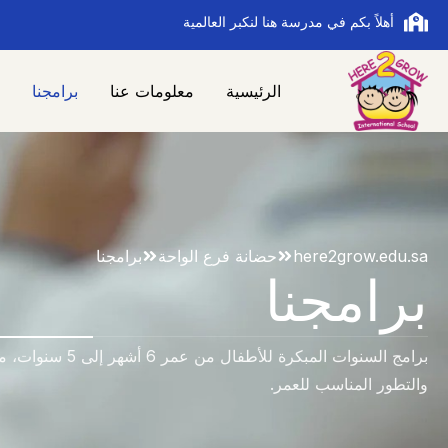
أهلاً بكم في مدرسة هنا لنكبر العالمية
الرئيسية
معلومات عنا
برامجنا
here2grow.edu.sa
حضانة فرع الواحة
برامجنا
برامجنا
برامج السنوات المبكرة 
والتطور المناسب للعمر.