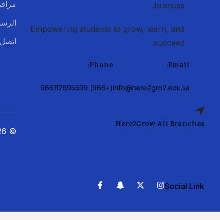
مراف
brances.
الرسو
Empowering students to grow, learn, and
اتصل 
succeed.
Phone:
Email:
(+966) 966112695599
info@here2gro2.edu.sa
Here2Grow All Branches
© 2026 Here2Grow. All rights reserved
Social Link