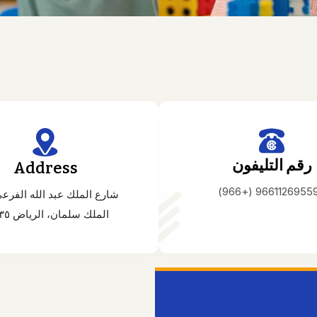
رقم التليفون
Address
966112695599 (+96
شارع الملك عبد الله الفرع
الملك سلمان، الرياض ١٢٤٣٥