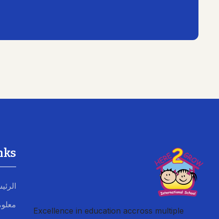
nks
الرئي
معلوم
Excellence in education accross multiple